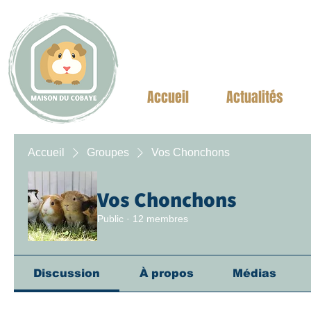
Accueil
Actualités
Accueil
Groupes
Vos Chonchons
Vos Chonchons
Public
·
12 membres
Discussion
À propos
Médias