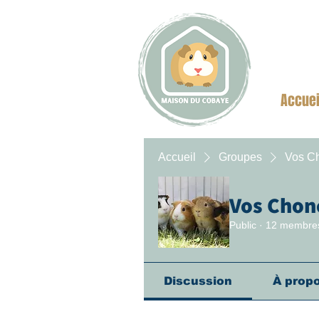
Accuei
Accueil
Groupes
Vos C
Vos Chon
Public
·
12 membre
Discussion
À prop