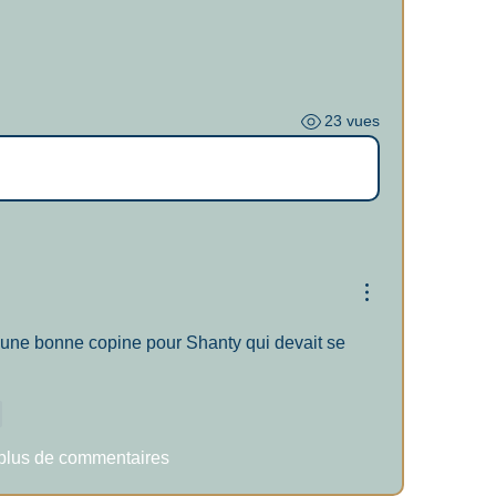
23 vues
a une bonne copine pour Shanty qui devait se 
e
 plus de commentaires