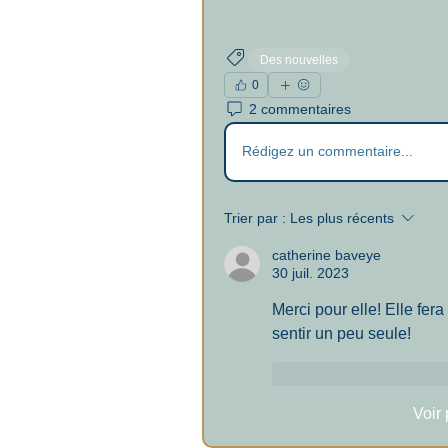
Des nouvelles
0
2 commentaires
Rédigez un commentaire...
Trier par :
Les plus récents
catherine baveye
30 juil. 2023
Merci pour elle! Elle fer
sentir un peu seule!
J'aime
Répondr
Voir