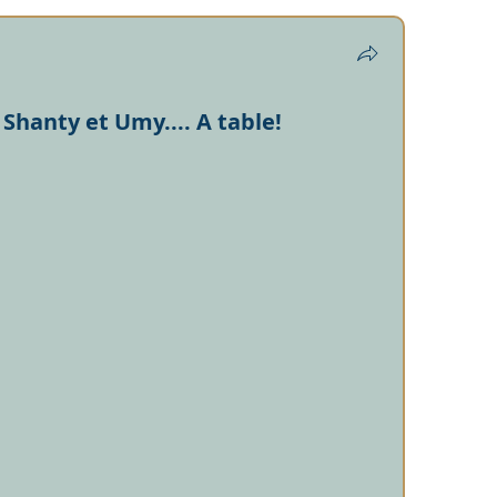
Shanty et Umy.... A table!