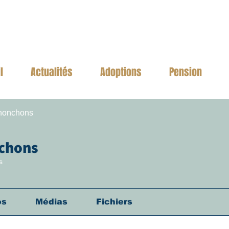
l
Actualités
Adoptions
Pension
honchons
chons
s
os
Médias
Fichiers