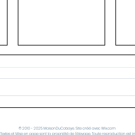
Ber
Meilleurs Voeux pour
2023...
© 2010 - 2025 MaisonDuCobaye. Site créé avec
Wix.com
 Textes et Mise en page sont la propriété de l'élevage. Toute reproduction est in