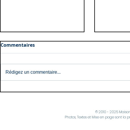
Commentaires
Rédigez un commentaire...
Naissances: Mai et Juin
Naissances
2026
2026
© 2010 - 2025 Maiso
Photos, Textes et Mise en page sont la p