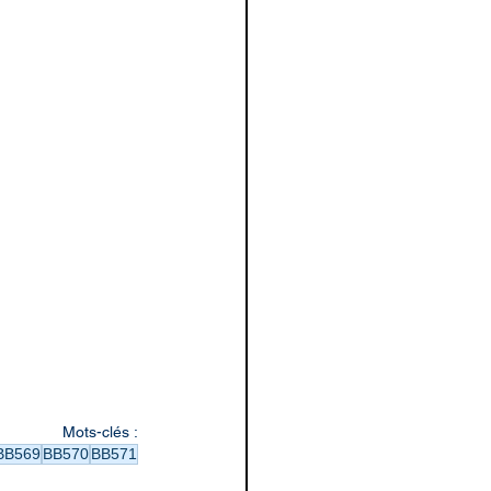
Mots-clés :
BB569
BB570
BB571