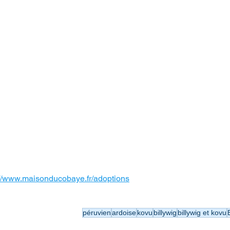
://www.maisonducobaye.fr/adoptions
péruvien
ardoise
kovu
billywig
billywig et kovu