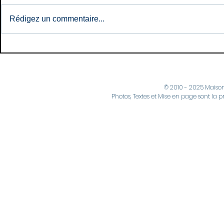
Rédigez un commentaire...
Naissances: Mai et Juin
Naissances
2026
2026
© 2010 - 2025 Maiso
Photos, Textes et Mise en page sont la p