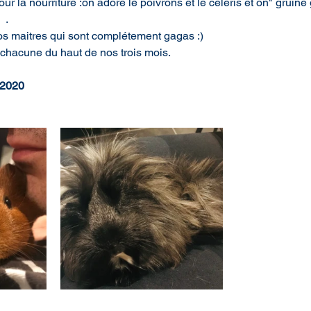
our la nourriture :on adore le poivrons et le céleris et on" gruine
 .
os maitres qui sont complétement gagas :)
hacune du haut de nos trois mois.
 2020