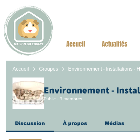
Accueil
Actualités
Accueil
Groupes
Environnement - Installations - H
Environnement - Instal
Public
·
3 membres
Discussion
À propos
Médias