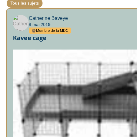
Tous les sujets
La cage (1)
En extérieur (0)
La litièr
Catherine Baveye
8 mai 2019
Membre de la MDC
Kavee cage