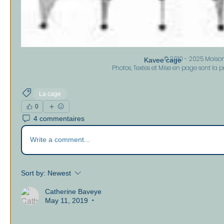
© 2010 - 2025 Maiso
Kavee cage
Photos, Textes et Mise en page sont la p
La cage
0
4 commentaires
Write a comment...
Sort by:
Newest
Catherine Baveye
May 11, 2019
•