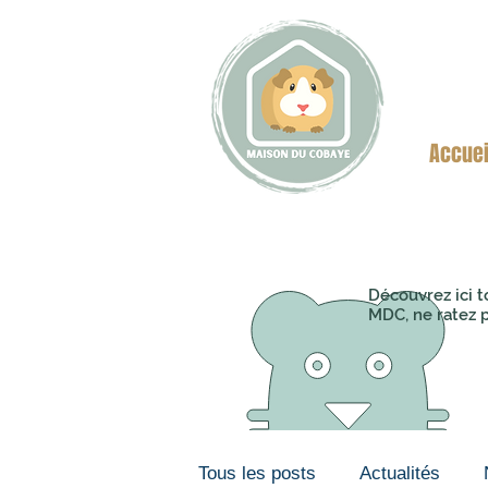
Accuei
Découvrez ici t
MDC, ne ratez p
Tous les posts
Actualités