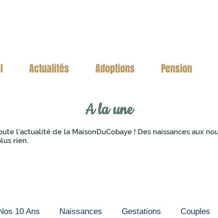
l
Actualités
Adoptions
Pension
A la une
oute l'actualité de la MaisonDuCobaye ! Des naissances aux no
lus rien.
Nos 10 Ans
Naissances
Gestations
Couples