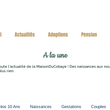
l
Actualités
Adoptions
Pension
A la une
oute l'actualité de la MaisonDuCobaye ! Des naissances aux no
lus rien.
Nos 10 Ans
Naissances
Gestations
Couples