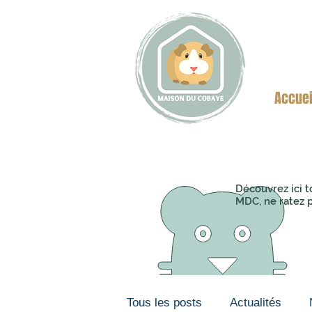
Accuei
Découvrez ici t
MDC, ne ratez p
Tous les posts
Actualités