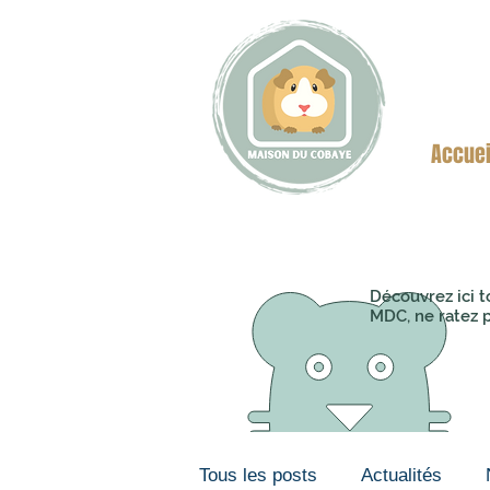
Accuei
Découvrez ici t
MDC, ne ratez p
Tous les posts
Actualités