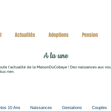
l
Actualités
Adoptions
Pension
A la une
oute l'actualité de la MaisonDuCobaye ! Des naissances aux no
lus rien.
Nos 10 Ans
Naissances
Gestations
Couples