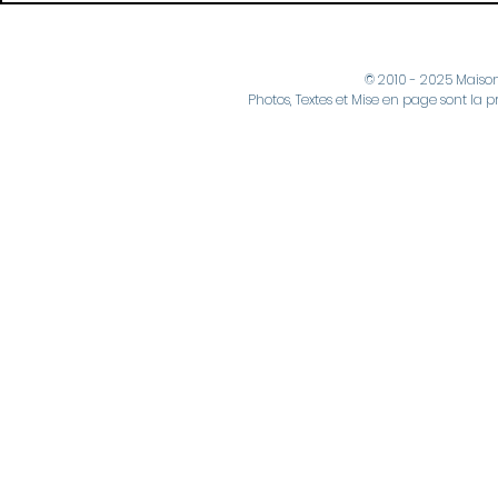
2026
2026
© 2010 - 2025 Maiso
Photos, Textes et Mise en page sont la p