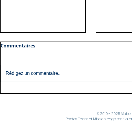
Commentaires
Rédigez un commentaire...
Naissances: Mai et Juin
Naissances
2026
2026
© 2010 - 2025 Maiso
Photos, Textes et Mise en page sont la p